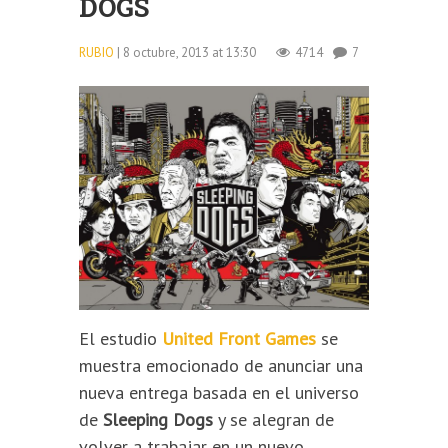
DOGS
RUBIO
| 8 octubre, 2013 at 13:30
4714
7
El estudio
United Front Games
se
muestra emocionado de anunciar una
nueva entrega basada en el universo
de
Sleeping Dogs
y se alegran de
volver a trabajar en un nuevo