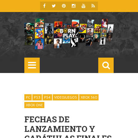
PC
PS3
PS4
VIDEOJUEGOS
XBOX 360
XBOX ONE
FECHAS DE
LANZAMIENTO Y