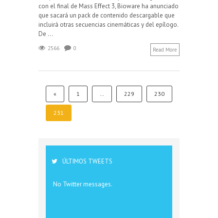
con el final de Mass Effect 3, Bioware ha anunciado
que sacará un pack de contenido descargable que
incluirá otras secuencias cinemáticas y del epílogo.
De ...
2566
0
Read More
«
1
…
229
230
231
ÚLTIMOS TWEETS
No Twitter messages.