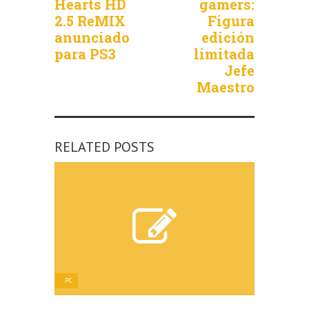
Hearts HD
gamers:
2.5 ReMIX
Figura
anunciado
edición
para PS3
limitada
Jefe
Maestro
RELATED POSTS
PC