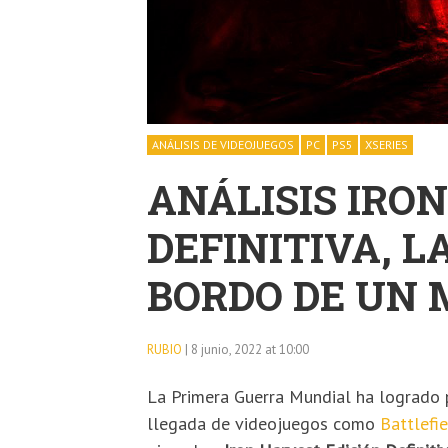
ANÁLISIS DE VIDEOJUEGOS
PC
PS5
XSERIES
ANÁLISIS IRO
DEFINITIVA, 
BORDO DE UN
RUBIO
| 8 junio, 2022 at 10:00
La Primera Guerra Mundial ha logrado 
llegada de videojuegos como
Battlefi