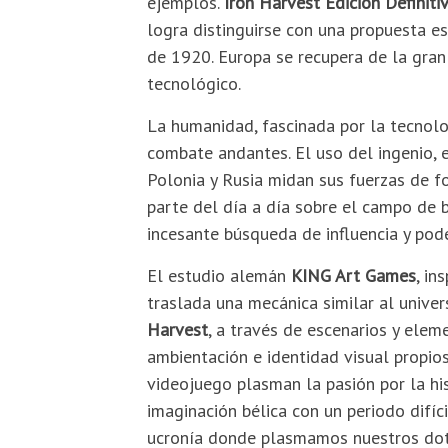
ejemplos.
Iron Harvest Edición Definiti
logra distinguirse con una propuesta e
de 1920. Europa se recupera de la gran 
tecnológico.
La humanidad, fascinada por la tecnol
combate andantes. El uso del ingenio, 
Polonia y Rusia midan sus fuerzas de f
parte del día a día sobre el campo de b
incesante búsqueda de influencia y pode
El estudio alemán
KING Art Games
, in
traslada una mecánica similar al univer
Harvest
, a través de escenarios y elem
ambientación e identidad visual propios
videojuego plasman la pasión por la his
imaginación bélica con un periodo difíc
ucronía donde plasmamos nuestros dot