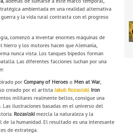
va
, además de sumarse a este marco temporal,
stratégica ambientada en una realidad alternativa
guerra y la vida rural contrasta con el progreso
ogía, comenzó a inventar enormes máquinas de
el hierro y los motores hacen que Alemania,
orma nunca vista. Los tanques bípedos forman
atalla. Las diferentes facciones luchan por una
r.
spirado por
Company of Heroes
o
Men at War
,
so creado por el artista
Jakub Rozaslski
.
Iron
entos militares realmente bellos, consigue una
. Las ilustraciones basadas en el universo del
toria.
Rozaslski
mezcla la naturaleza y la
il de la humanidad. El resultado es una interesante
es de estratega.