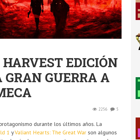
N HARVEST EDICIÓN
LA GRAN GUERRA A
 MECA
2256
5
protagonismo durante los últimos años. La
eld 1
y
Valiant Hearts: The Great War
son algunos