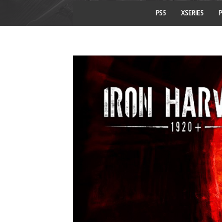
PS5
XSERIES
P